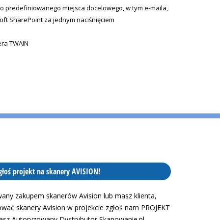
do predefiniowanego miejsca docelowego, w tym e-maila,
oft SharePoint za jednym naciśnięciem
era TWAIN
głoś projekt na skanery AVISION!
owany zakupem skanerów Avision lub masz klienta,
ować skanery Avision w projekcie zgłoś nam PROJEKT
asz Autoryzowany Dystrybutor Skanowanie.pl