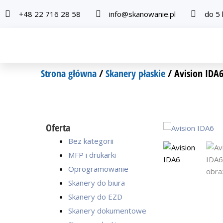
Przejdź
+48 22 716 28 58
info@skanowanie.pl
do 5 
do
treści
Strona główna
/
Skanery płaskie
/ Avision IDA
Oferta
Bez kategorii
MFP i drukarki
Oprogramowanie
Skanery do biura
Skanery do EZD
Skanery dokumentowe