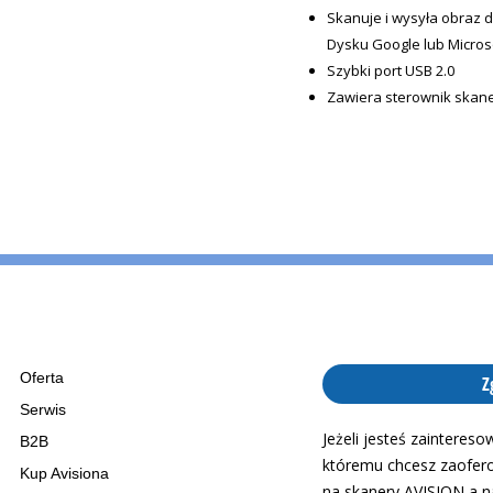
Skanuje i wysyła obraz 
Dysku Google lub Micros
Szybki port USB 2.0
Zawiera sterownik skan
Oferta
Z
Serwis
Jeżeli jesteś zainteres
B2B
któremu chcesz zaofer
Kup Avisiona
na skanery AVISION a n