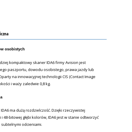
iczna
ów osobistych
rdziej kompaktowy skaner IDA6 firmy Avision jest
ego paszportu, dowodu osobistego, prawa jazdy lub
Oparty na innowacyjnej technologii CIS (Contact Image
kości i waży zaledwie 0,8 kg.
na
IDA6 ma dużą rozdzielczość. Dzięki rzeczywistej
 i 48-bitowej głębi kolorów, IDA6 jest w stanie odtworzyć
 subtelnymi odcieniami.