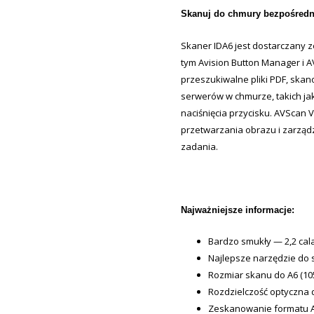
Skanuj do chmury bezpośredni
Skaner IDA6 jest dostarczany z
tym Avision Button Manager i 
przeszukiwalne pliki PDF, skano
serwerów w chmurze, takich ja
naciśnięcia przycisku. AVScan
przetwarzania obrazu i zarzą
zadania.
Najważniejsze informacje:
Bardzo smukły — 2,2 cala
Najlepsze narzędzie do
Rozmiar skanu do A6 (10
Rozdzielczość optyczna 
Zeskanowanie formatu A6