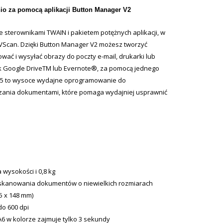
o za pomocą aplikacji Button Manager V2
e sterownikami TWAIN i pakietem potężnych aplikacji, w
AVScan. Dzięki Button Manager V2 możesz tworzyć
wać i wysyłać obrazy do poczty e-mail, drukarki lub
k Google DriveTM lub Evernote®, za pomocą jednego
 V5 to wysoce wydajne oprogramowanie do
dzania dokumentami, które pomaga wydajniej usprawnić
 wysokości i 0,8 kg
 skanowania dokumentów o niewielkich rozmiarach
5 x 148 mm)
do 600 dpi
 w kolorze zajmuje tylko 3 sekundy