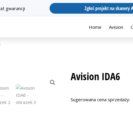
Zgłoś projekt na skanery 
lat gwarancji
Home
Avision
O
6
Avision IDA6
Sugerowana cena sprzedaży: