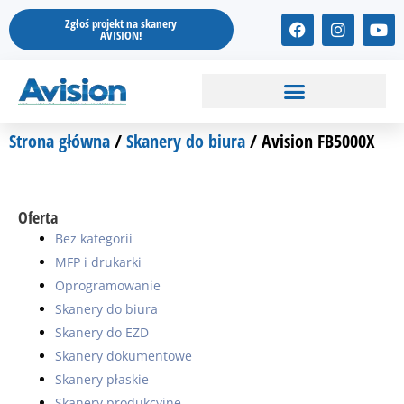
Przejdź
F
I
Y
Zgłoś projekt na skanery
do
a
n
o
AVISION!
treści
c
s
u
e
t
t
b
a
u
o
g
b
o
r
e
k
a
Strona główna
/
Skanery do biura
/ Avision FB5000X
m
Oferta
Bez kategorii
MFP i drukarki
Oprogramowanie
Skanery do biura
Skanery do EZD
Skanery dokumentowe
Skanery płaskie
Skanery produkcyjne