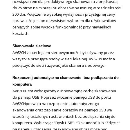
rozwiązaniem dla produktywnego skanowania z prędkością
do 25 stron na minutę i 50 obrazów na minutę w rozdzielczości
300 dpi. Połączenie wysokiej wydajności i przystępnej ceny
sprawia, że jest on oczywistym wyborem dla użytkowników
ceniących sobie wysoką funkcjonalność przy niewielkich
kosztach.
Skanowanie sieciowe
AV620N z interfejsem sieciowym może być używany przez
wszystkie pracujące osoby w sieci lokalnej. AV620N można
podłączyć do sieci i używać jako skanera sieciowego.
Rozpocznij automatyczne skanowanie bez podłączania do
komputera
AV620N jest wzbogacony o innowacyjną cechę skanowania
do pamięci USB. Poprzez włożenie pamięci USB do portu
AV620Npozwala na rozpoczęcie automatycznego
skanowania oraz zapisanie obrazów na pamięci USB we
wcześniej ustalonych ustawieniach bez podłączania się do
komputera. Wybierając “Dysk USB” i “Dokument” lub “Zdjęcie”
na panelu urządzenia, zeskanowany obraz może być