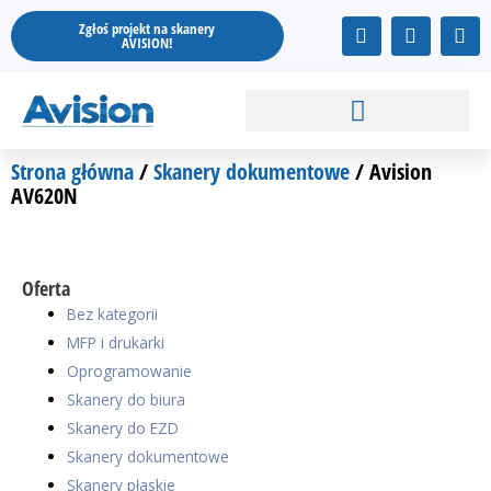
Przejdź
F
I
Y
Zgłoś projekt na skanery
do
a
n
o
AVISION!
treści
c
s
u
e
t
t
b
a
u
o
g
b
o
r
e
k
a
Strona główna
/
Skanery dokumentowe
/ Avision
m
AV620N
Oferta
Bez kategorii
MFP i drukarki
Oprogramowanie
Skanery do biura
Skanery do EZD
Skanery dokumentowe
Skanery płaskie