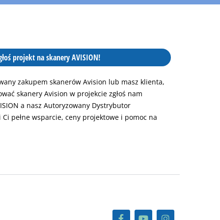
głoś projekt na skanery AVISION!
sowany zakupem skanerów Avision lub masz klienta,
ować skanery Avision w projekcie zgłoś nam
ISION a nasz Autoryzowany Dystrybutor
 Ci pełne wsparcie, ceny projektowe i pomoc na
F
Y
I