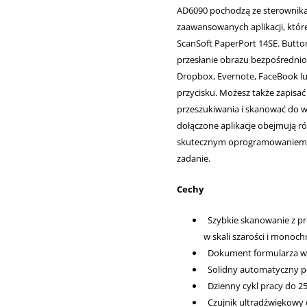
AD6090 pochodzą ze sterownikam
zaawansowanych aplikacji, które
ScanSoft PaperPort 14SE. Butt
przesłanie obrazu bezpośrednio
Dropbox, Evernote, FaceBook lu
przycisku. Możesz także zapisać
przeszukiwania i skanować do wi
dołączone aplikacje obejmują ró
skutecznym oprogramowaniem d
zadanie.
Cechy
Szybkie skanowanie z prę
w skali szarości i monoc
Dokument formularza ws
Solidny automatyczny po
Dzienny cykl pracy do 25
Czujnik ultradźwiękowy 