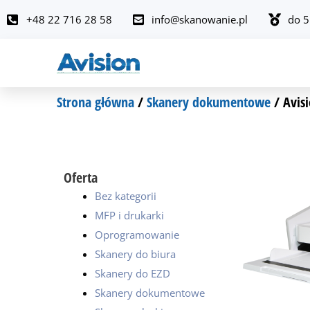
Przejdź
+48 22 716 28 58
info@skanowanie.pl
do 5
do
treści
Strona główna
/
Skanery dokumentowe
/ Avis
Oferta
Bez kategorii
MFP i drukarki
Oprogramowanie
Skanery do biura
Skanery do EZD
Skanery dokumentowe