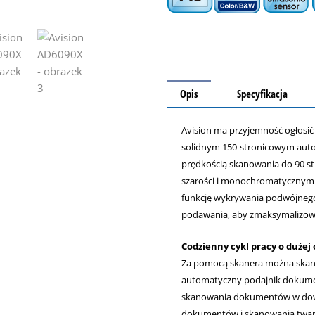
Opis
Specyfikacja
Avision ma przyjemność ogłosi
solidnym 150-stronicowym aut
prędkością skanowania do 90 st
szarości i monochromatycznym. 
funkcję wykrywania podwójneg
podawania, aby zmaksymalizowa
Codzienny cykl pracy o dużej 
Za pomocą skanera można skano
automatyczny podajnik dokumen
skanowania dokumentów w dowol
dokumentów i skanowania twar