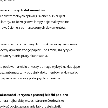
 pomarszczonych dokumentów
t ekstremalnych aplikacji, skaner AD6090 jest
 lampy. To bezrtęciowe lampy daje maksymalne
inować cienie z pomarszczonych dokumentów.
owa do wdrażania różnych czujników zacięć na ścieżce
ść wykrywania zacięć papieru, co zmniejsza ryzyko
z zatrzymanie pracy skanowania.
a podawania wielu arkuszy pomaga wykryć nakładające
rzez automatyczny podajnik dokumentów, wykrywając
 papieru za pomocą potrójnych czujników
żsamości korzysta z prostej ścieżki papieru
nera najbardziej wszechstronne środowisko
brać opcję „zawracania lub prostej ścieżki