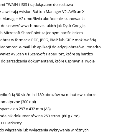
i TWAIN i ISIS i są dołączane do zestawu
 zawierają Avision Button Manager V2, AVScan X i
on Manager V2 umożliwia ukończenie skanowania i
 do serwerów w chmurze, takich jak Dysk Google,
b Microsoft SharePoint za jednym naciśnięciem
 obraz w formacie PDF, JPEG, BMP lub GIF z możliwością
adomości e-mail lub aplikacji do edycji obrazów. Ponadto
wnież AVScan X i ScanSoft PaperPort, które są bardzo
o zarządzania dokumentami, które usprawnia Twoje
dkością 90 str./min i 180 obrazów na minutę w kolorze,
hromatyczne (300 dpi)
parcia do 297 x 432 mm (A3)
dajnik dokumentów na 250 stron (60 g / m²)
 000 arkuszy
do włączania lub wyłączania wykrywania w różnych