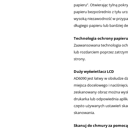
papieru”. Otwierając tylną pokr
papieru bezpośrednio z tyłu urz
wysoką niezawodność w przypad
długiego papieru lub bardziej 
Technologia ochrony papier
Zaawansowana technologia ochr
lub rozdarciem poprzez zatrzy
strony.
Duży wyświetlacz LCD
AD6090 jest łatwy w obsłudze dz
miejsca docelowego i naciśnięc
zeskanowany obraz można wysłać 
drukarka lub odpowiednia aplik
często używanych ustawień skan
skanowania.
Skanuj do chmury za pomocą