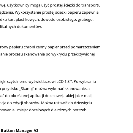
ywę, użytkownicy mogą użyć prostej ścieżki do transportu
ądzenia. Wykorzystanie prostej ścieżki papieru zapewnia
ku kart plastikowych, dowodu osobistego, grubego,
delikatnych dokumentów.
u
ony papieru chroni cenny papier przed pomarszczeniem
manie procesu skanowania po wykryciu przekrzywionej
ięki czytelnemu wyświetlaczowi LCD 1,8 ”. Po wybraniu
iu przycisku „Skanuj” można wykonać skanowanie, a
do określonej aplikacji docelowej, takiej jak e-mail,
acja do edycji obrazów. Można ustawić do dziewięciu
owania i miejsc docelowych dla różnych potrzeb
 Button Manager V2