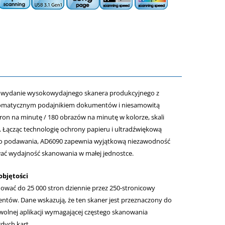
ć wydanie wysokowydajnego skanera produkcyjnego z
omatycznym podajnikiem dokumentów i niesamowitą
ron na minutę / 180 obrazów na minutę w kolorze, skali
Łącząc technologię ochrony papieru i ultradźwiękową
o podawania, AD6090 zapewnia wyjątkową niezawodność
ć wydajność skanowania w małej jednostce.
objętości
wać do 25 000 stron dziennie przez 250-stronicowy
tów. Dane wskazują, że ten skaner jest przeznaczony do
nej aplikacji wymagającej częstego skanowania
dych kart.