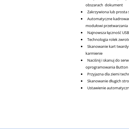
obszarach dokument
Zakrzywiona lub prosta ś
Automatyczne kadrowan
modułowi przetwarzania 
Najnowsza łączność USB 3
Technologia rolek zwro
Skanowanie kart twardych
karmienie
Naciśnij i skanuj do s
oprogramowania Button
Przyjazna dla ziemi tech
Skanowanie długich stro
Ustawienie automatyczne