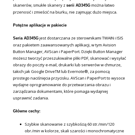
skanerów, smukłe skanery z
można łatwo
serii AD345G
przenosić i zmieścić na biurku, nie zajmując dużo miejsca.
Potężne aplikacje w pakiecie
jest dostarczana ze sterownikami TWAIN i ISIS
Seria AD345G
oraz pakietem zaawansowanych aplikacji, w tym Avision
Button Manager, AVScan i PaperPort. Dzięki Button Manager
możesz tworzyć przeszukiwalne pliki PDF, skanować i wysyłać
obrazy do poczty e-mail, drukarki lub serwerów w chmurze,
takich jak Google DriveTM lub Evernote®, za pomocą
prostego naciśnięcia przycisku. AVScan i PaperPort to wysoce
wydajne oprogramowanie do przetwarzania obrazu i
zarządzania dokumentami, które pomaga wydajniej
usprawnić zadania.
Główne cechy:
Szybkie skanowanie z szybkością 60 str./min/120
obr./min w kolorze, skali szarości i monochromatyczne