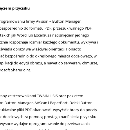
ęciem przycisku
ogramowaniu firmy Avision – Button Manager,
 bezpośrednio do formatu PDF, przeszukiwalnego PDF,
 takich jak Word lub Excel®, za naciśnięciem jednego
znie rozpoznaje rozmiar każdego dokumentu, wykrywa i
świetla obrazy we właściwej orientacji. Ponadto
ć bezpośrednio do określonego miejsca docelowego, w
aplikacji do edycji obrazu, a nawet do serwera w chmurze,
rosoft SharePoint.
zany ze sterownikami TWAIN i ISIS oraz pakietem
ion Button Manager, AVScan i PaperPort. Dzięki Button
kiwalne pliki PDF, skanować i wysyłać obrazy do poczty
jsc docelowych za pomocą prostego naciśnięcia przycisku
to wysoce wydajne oprogramowanie do przetwarzania