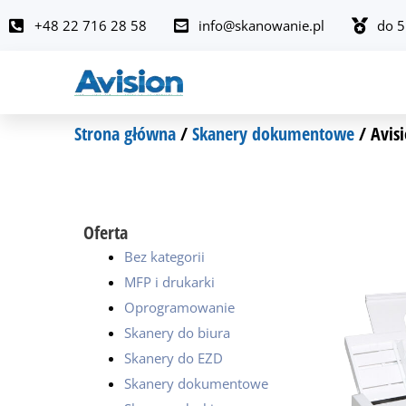
Przejdź
+48 22 716 28 58
info@skanowanie.pl
do 5
do
treści
Strona główna
/
Skanery dokumentowe
/ Avis
Oferta
Bez kategorii
MFP i drukarki
Oprogramowanie
Skanery do biura
Skanery do EZD
Skanery dokumentowe