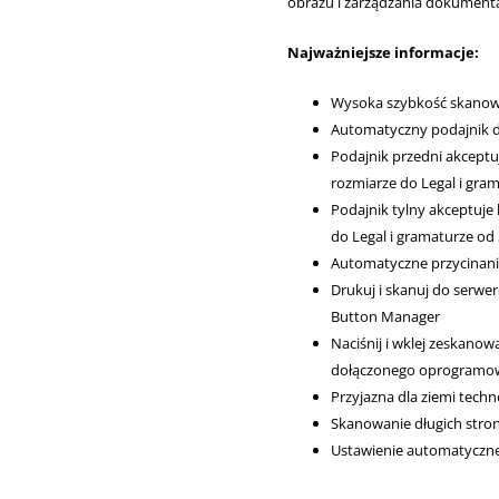
obrazu i zarządzania dokumenta
Najważniejsze informacje:
Wysoka szybkość skanowa
Automatyczny podajnik 
Podajnik przedni akceptu
rozmiarze do Legal i gra
Podajnik tylny akceptuje
do Legal i gramaturze od
Automatyczne przycinan
Drukuj i skanuj do ser
Button Manager
Naciśnij i wklej zeskano
dołączonego oprogramo
Przyjazna dla ziemi techn
Skanowanie długich stron
Ustawienie automatyczne