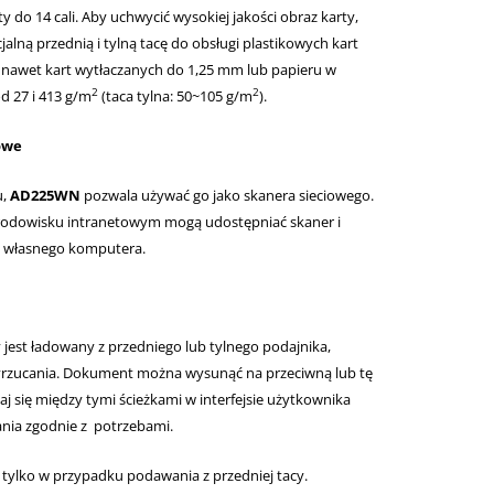
 do 14 cali. Aby uchwycić wysokiej jakości obraz karty,
alną przednią i tylną tacę do obsługi plastikowych kart
a nawet kart wytłaczanych do 1,25 mm lub papieru w
2
2
d 27 i 413 g/m
(taca tylna: 50~105 g/m
).
owe
u,
AD225WN
pozwala używać go jako skanera sieciowego.
środowisku intranetowym mogą udostępniać skaner i
z własnego komputera.
jest ładowany z przedniego lub tylnego podajnika,
wyrzucania. Dokument można wysunąć na przeciwną lub tę
aj się między tymi ścieżkami w interfejsie użytkownika
nia zgodnie z potrzebami.
 tylko w przypadku podawania z przedniej tacy.