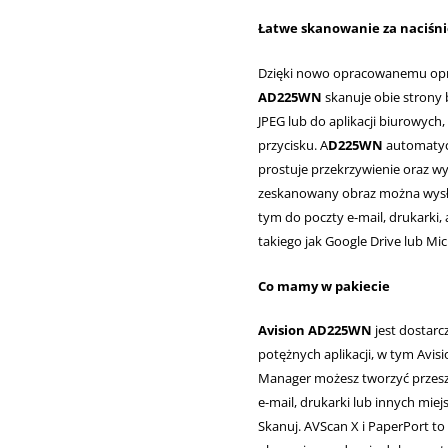
Łatwe skanowanie za naciśni
Dzięki nowo opracowanemu opr
AD225WN
skanuje obie strony
JPEG lub do aplikacji biurowych,
przycisku. A
D225WN
automatyc
prostuje przekrzywienie oraz wy
zeskanowany obraz można wysła
tym do poczty e-mail, drukarki, 
takiego jak Google Drive lub Mic
Co mamy w pakiecie
Avision AD225WN
jest dostarc
potężnych aplikacji, w tym Avis
Manager możesz tworzyć przeszu
e-mail, drukarki lub innych mie
Skanuj. AVScan X i PaperPort 