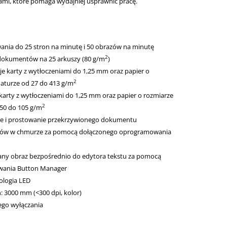
mi, które pomaga wydajniej usprawnić pracę.
nia do 25 stron na minutę i 50 obrazów na minutę
2
dokumentów na 25 arkuszy (80 g/m
)
je karty z wytłoczeniami do 1,25 mm oraz papier o
2
maturze od 27 do 413 g/m
 karty z wytłoczeniami do 1,25 mm oraz papier o rozmiarze
2
 50 do 105 g/m
ie i prostowanie przekrzywionego dokumentu
werów w chmurze za pomocą dołączonego oprogramowania
wany obraz bezpośrednio do edytora tekstu za pomocą
wania Button Manager
ologia LED
: 3000 mm (<300 dpi, kolor)
go wyłączania