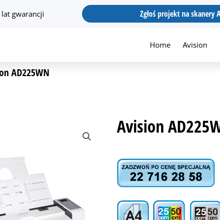
Zgłoś projekt na skanery 
 lat gwarancji
Home
Avision
ion AD225WN
Avision AD225