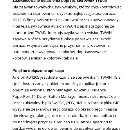
Zaawansowane ustawienia poprzez sterownik TWAIN
Dla zaawansowanych użytkowników, którzy chcą kontrolować
ustawienia skanowania i uzyskać najlepszą jakość obrazu,
AD120S firmy Avision może skanować przez zaawansowany
interfejs użytkownika Avision TWAIN z aplikacji zgodnej ze
standardem TWAIN. Interfejs użytkownika Avision TWAIN
zapewnia różne przydatne funkcje poprawiające jakość
obrazu, w tym automatyczne przycinanie i prostowanie,
automatyczne wykrywanie kolorów, dopasowywanie
kolorów, zanikanie kolorów i tak dalej.
Potężne dołączone aplikacje
Avision AD120S jest dostarczany ze sterownikami TWAIN i ISIS
i jest dostarczany z pakietem potężnych aplikacji, które
obejmują Avision Button Manager, AvScan X i Nuance
PaperPort 14. Dzięki Button Manager możesz skanować do
przeszukiwalnych plików PDF, JPEG, BMP lub Format pliku GIF,
wysyłanie zeskanowanego obrazu do określonego miejsca
docelowego, takiego jak e-mail, drukarka lub inna aplikacja
po naciśnięciu przycisku. AVScan X i Nuance PaperPort to
bardzo wydajne oprogramowanie do przetwarzania obrazu i