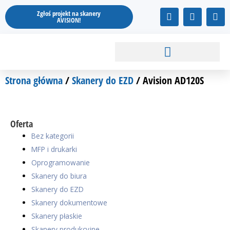
Przejdź
F
I
Y
Zgłoś projekt na skanery
do
a
n
o
AVISION!
treści
c
s
u
e
t
t
b
a
u
o
g
b
o
r
e
k
a
Strona główna
/
Skanery do EZD
/ Avision AD120S
m
Oferta
Bez kategorii
MFP i drukarki
Oprogramowanie
Skanery do biura
Skanery do EZD
Skanery dokumentowe
Skanery płaskie
Skanery produkcyjne