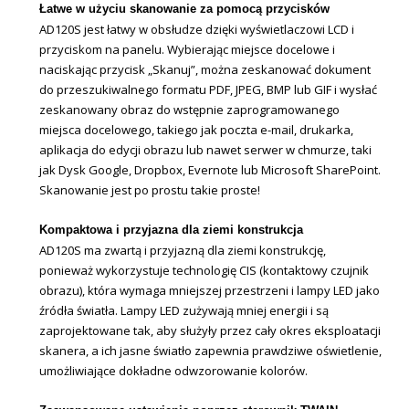
Łatwe w użyciu skanowanie za pomocą przycisków
AD120S jest łatwy w obsłudze dzięki wyświetlaczowi LCD i
przyciskom na panelu. Wybierając miejsce docelowe i
naciskając przycisk „Skanuj”, można zeskanować dokument
do przeszukiwalnego formatu PDF, JPEG, BMP lub GIF i wysłać
zeskanowany obraz do wstępnie zaprogramowanego
miejsca docelowego, takiego jak poczta e-mail, drukarka,
aplikacja do edycji obrazu lub nawet serwer w chmurze, taki
jak Dysk Google, Dropbox, Evernote lub Microsoft SharePoint.
Skanowanie jest po prostu takie proste!
Kompaktowa i przyjazna dla ziemi konstrukcja
AD120S ma zwartą i przyjazną dla ziemi konstrukcję,
ponieważ wykorzystuje technologię CIS (kontaktowy czujnik
obrazu), która wymaga mniejszej przestrzeni i lampy LED jako
źródła światła. Lampy LED zużywają mniej energii i są
zaprojektowane tak, aby służyły przez cały okres eksploatacji
skanera, a ich jasne światło zapewnia prawdziwe oświetlenie,
umożliwiające dokładne odwzorowanie kolorów.