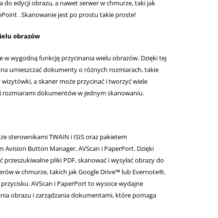
ja do edycji obrazu, a nawet serwer w chmurze, taki jak
Point . Skanowanie jest po prostu takie proste!
ielu obrazów
w wygodną funkcję przycinania wielu obrazów. Dzięki tej
żna umieszczać dokumenty o różnych rozmiarach, takie
 wizytówki, a skaner może przycinać i tworzyć wiele
mi rozmiarami dokumentów w jednym skanowaniu.
 ze sterownikami TWAIN i ISIS oraz pakietem
m Avision Button Manager, AVScan i PaperPort. Dzięki
przeszukiwalne pliki PDF, skanować i wysyłać obrazy do
werów w chmurze, takich jak Google Drive™ lub Evernote®,
 przycisku. AVScan i PaperPort to wysoce wydajne
ia obrazu i zarządzania dokumentami, które pomaga