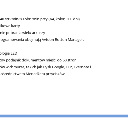
 str./min/80 obr./min przy (A4, kolor, 300 dpi)
tikowe karty
ie pobrania wielu arkuszy
programowania obejmują Avision Button Manager,
ologia LED
y podajnik dokumentów mieści do 50 stron
ów w chmurze, takich jak Dysk Google, FTP, Evernote i
 pośrednictwem Menedżera przycisków