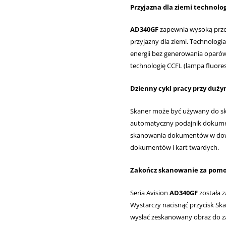
Przyjazna dla ziemi technolo
AD340GF
zapewnia wysoką przep
przyjazny dla ziemi. Technolog
energii bez generowania oparów 
technologię CCFL (lampa fluore
Dzienny cykl pracy przy duż
Skaner może być używany do sk
automatyczny podajnik dokumen
skanowania dokumentów w dowol
dokumentów i kart twardych.
Zakończ skanowanie za pomoc
Seria Avision
AD340GF
została z
Wystarczy nacisnąć przycisk Sk
wysłać zeskanowany obraz do z