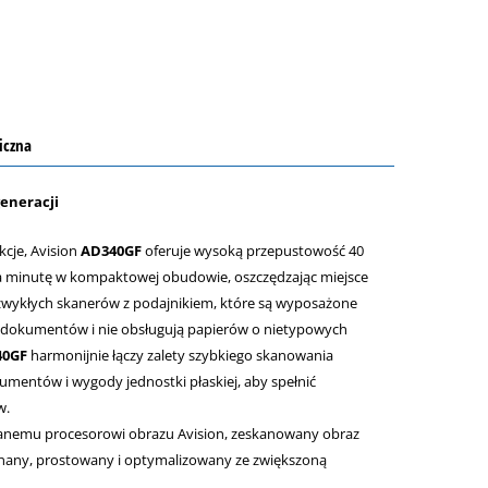
iczna
eneracji
cje, Avision
AD340GF
oferuje wysoką przepustowość 40
na minutę w kompaktowej obudowie, oszczędzając miejsce
 zwykłych skanerów z podajnikiem, które są wyposażone
 dokumentów i nie obsługują papierów o nietypowych
40GF
harmonijnie łączy zalety szybkiego skanowania
entów i wygody jednostki płaskiej, aby spełnić
w.
wanemu procesorowi obrazu Avision, zeskanowany obraz
nany, prostowany i optymalizowany ze zwiększoną