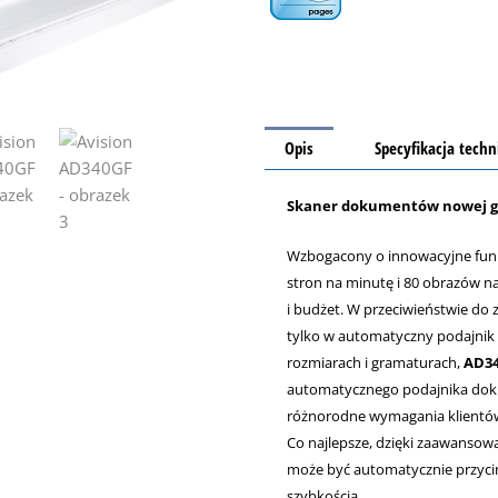
Opis
Specyfikacja techn
Skaner dokumentów nowej g
Wzbogacony o innowacyjne funk
stron na minutę i 80 obrazów 
i budżet. W przeciwieństwie do
tylko w automatyczny podajnik
rozmiarach i gramaturach,
AD3
automatycznego podajnika dokum
różnorodne wymagania klientó
Co najlepsze, dzięki zaawanso
może być automatycznie przyci
szybkością.