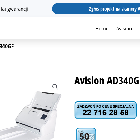
Zgłoś projekt na skanery 
 lat gwarancji
Home
Avision
D340GF
Avision AD340G