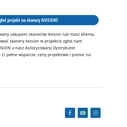
głoś projekt na skanery AVISION!
sowany zakupem skanerów Avision lub masz klienta,
ować skanery Avision w projekcie zgłoś nam
ISION a nasz Autoryzowany Dystrybutor
 Ci pełne wsparcie, ceny projektowe i pomoc na
F
Y
I
a
o
n
c
u
s
e
t
t