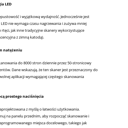
gia LED
ustowość i wyjątkową wydajność. Jednocześnie jest
ia LED nie wymaga czasu nagrzewania i zużywa mniej
rtęci, jak inne tradycyjne skanery wykorzystujące
scencyjna z zimną katodą).
ym natężeniu
anowania do 8000 stron dziennie przez 50-stronicowy
tów. Dane wskazują, że ten skaner jest przeznaczony do
nej aplikacji wymagającej częstego skanowania
ą prostego naciśnięcia
aprojektowana z myślą o łatwości użytkowania.
anuj na panelu przednim, aby rozpocząć skanowanie i
aprogramowanego miejsca docelowego, takiego jak