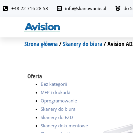
Przejdź
+48 22 716 28 58
info@skanowanie.pl
do 5
do
treści
Strona główna
/
Skanery do biura
/ Avision A
Oferta
Bez kategorii
MFP i drukarki
Oprogramowanie
Skanery do biura
Skanery do EZD
Skanery dokumentowe