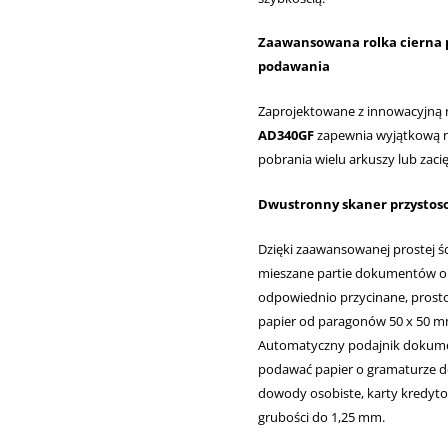
Zaawansowana rolka cierna p
podawania
Zaprojektowane z innowacyjną r
AD340GF
zapewnia wyjątkową n
pobrania wielu arkuszy lub zaci
Dwustronny skaner przystos
Dzięki zaawansowanej prostej śc
mieszane partie dokumentów o 
odpowiednio przycinane, prost
papier od paragonów 50 x 50 
Automatyczny podajnik dokumen
podawać papier o gramaturze do
dowody osobiste, karty kredyto
grubości do 1,25 mm.