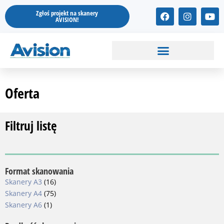
Przejdź
F
I
Y
Zgłoś projekt na skanery
do
a
n
o
AVISION!
treści
c
s
u
e
t
t
b
a
u
o
g
b
o
r
e
k
a
m
Oferta
Filtruj listę
Format skanowania
Skanery A3
(16)
Skanery A4
(75)
Skanery A6
(1)