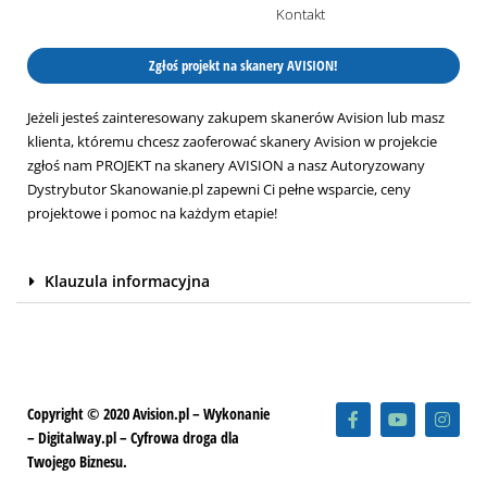
Kontakt
Zgłoś projekt na skanery AVISION!
Jeżeli jesteś zainteresowany zakupem skanerów Avision lub masz
klienta, któremu chcesz zaoferować skanery Avision w projekcie
zgłoś nam PROJEKT na skanery AVISION a nasz Autoryzowany
Dystrybutor Skanowanie.pl zapewni Ci pełne wsparcie, ceny
projektowe i pomoc na każdym etapie!
Klauzula informacyjna
F
Y
I
Copyright © 2020 Avision.pl – Wykonanie
a
o
n
– Digitalway.pl – Cyfrowa droga dla
c
u
s
e
t
t
Twojego Biznesu.
b
u
a