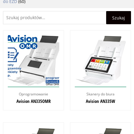
do EZD
(60)
Szukaj:
Szukaj
Oprogramowanie
Skanery do biura
Avision AN335OMR
Avision AN335W