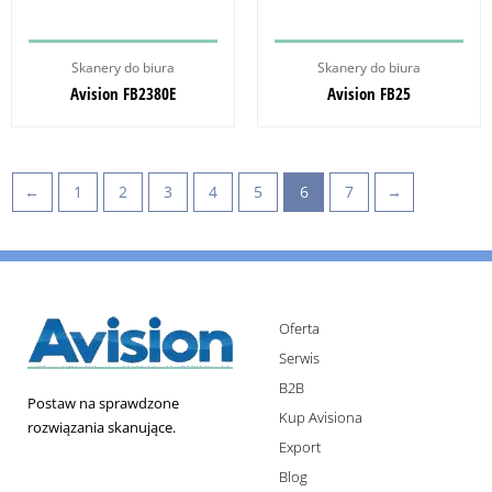
Skanery do biura
Skanery do biura
Avision FB2380E
Avision FB25
←
1
2
3
4
5
6
7
→
Oferta
Serwis
B2B
Postaw na sprawdzone
Kup Avisiona
rozwiązania skanujące.
Export
Blog